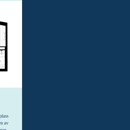
lass 
n av 
gen, 