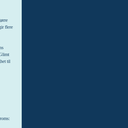
ørre 
r flere 
s 
Glimt 
t til 
-roms: