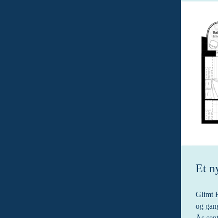
Et n
Glimt H
og gan
Ås sent