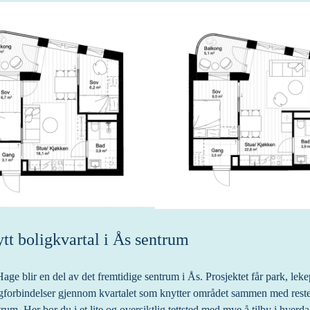
ytt boligkvartal i Ås sentrum
age blir en del av det fremtidige sentrum i Ås. Prosjektet får park, lekep
gforbindelser gjennom kvartalet som knytter området sammen med reste
rum. Her bor du i et lite og oversiktlig tettsted med mye å tilby i hverda