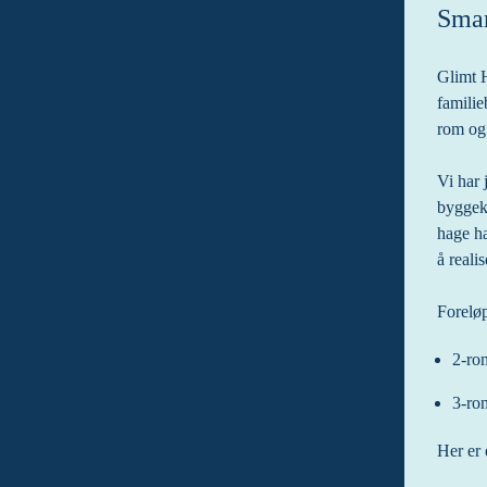
Smart
Glimt H
familie
rom og 
Vi har 
byggeko
hage ha
å reali
Foreløp
2-rom
3-rom
Her er 