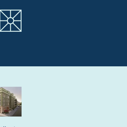
il et innlegg.
isert for