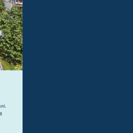
ni. 
g 