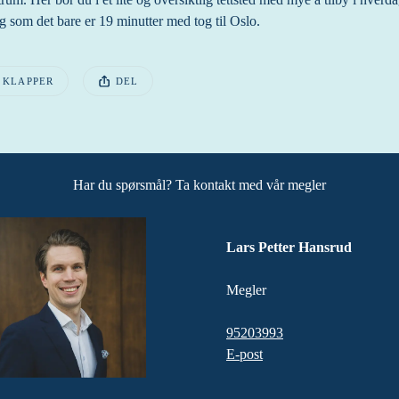
g som det bare er 19 minutter med tog til Oslo.
EN POSTEN HAR
 KLAPPER
DEL
sten ble publisert for
Har du spørsmål? Ta kontakt med vår megler
Lars Petter Hansrud
Megler
95203993
E-post