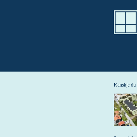
Kanskje du o
Dette er en l
Denne posten b