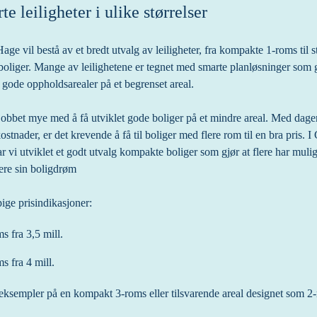
e leiligheter i ulike størrelser
age vil bestå av et bredt utvalg av leiligheter, fra kompakte 1-roms til st
boliger. Mange av leilighetene er tegnet med smarte planløsninger som gi
gode oppholdsarealer på et begrenset areal.
jobbet mye med å få utviklet gode boliger på et mindre areal. Med dagen
stnader, er det krevende å få til boliger med flere rom til en bra pris. I 
r vi utviklet et godt utvalg kompakte boliger som gjør at flere har mulighe
sere sin boligdrøm
ige prisindikasjoner:
s fra 3,5 mill.
s fra 4 mill.
eksempler på en kompakt 3-roms eller tilsvarende areal designet som 2