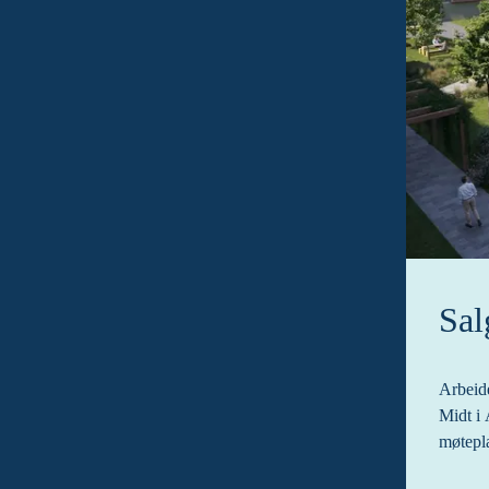
Sal
Arbeide
Midt i 
møtepla